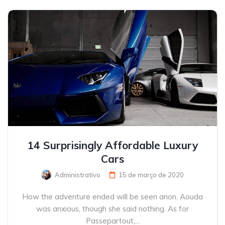
14 Surprisingly Affordable Luxury
Cars
Administrativo
15 de março de 2020
How the adventure ended will be seen anon. Aouda
was anxious, though she said nothing. As for
Passepartout,...