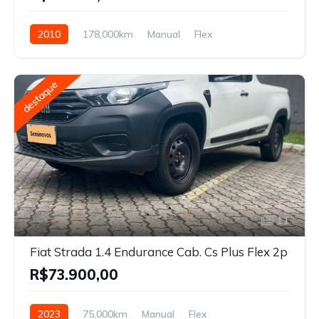
2010
178,000km
Manual
Flex
destaque
11
Fiat Strada 1.4 Endurance Cab. Cs Plus Flex 2p
R$73.900,00
2023
75,000km
Manual
Flex