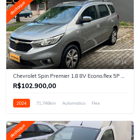
destaque
14
Chevrolet Spin Premier 1.8 8V Econo.flex 5P Aut. 2024
R$102.900,00
2024
71,746km
Automatico
Flex
destaque