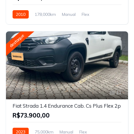
2010
178,000km
Manual
Flex
destaque
11
Fiat Strada 1.4 Endurance Cab. Cs Plus Flex 2p
R$73.900,00
2023
75,000km
Manual
Flex