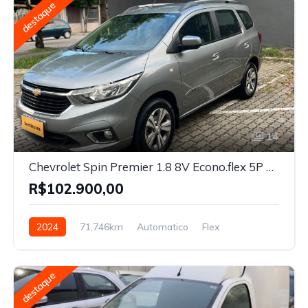
destaque
14
Chevrolet Spin Premier 1.8 8V Econo.flex 5P Aut. 2024
R$102.900,00
2024
71,746km
Automatico
Flex
destaque