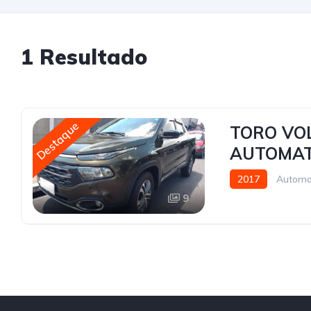
1 Resultado
Destaque
TORO VOL
AUTOMAT
2017
Automa
9