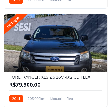
2013
173,064km
Manual
Flex
destaque
11
FORD RANGER XLS 2.5 16V 4X2 CD FLEX
R$79.900,00
2014
205,000km
Manual
Flex